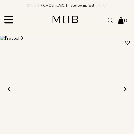
10% OFF na primeira compra | Cupom: BEMVINDO10*
PIX MOB | 5%OFF - Seu look merece!
0