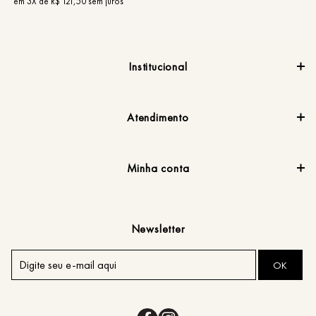
em
3
X de
R$
121
,
50
sem juros
e
Institucional
Atendimento
Minha conta
Newsletter
OK