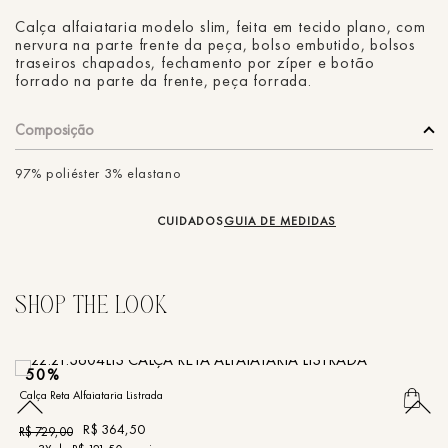
Calça alfaiataria modelo slim, feita em tecido plano, com
nervura na parte frente da peça, bolso embutido, bolsos
traseiros chapados, fechamento por zíper e botão
forrado na parte da frente, peça forrada.
Composição
97% poliéster 3% elastano
CUIDADOS
GUIA DE MEDIDAS
50%
Calça Reta Alfaiataria Listrada
Ca
R$
364
,
50
R$
729
,
00
R