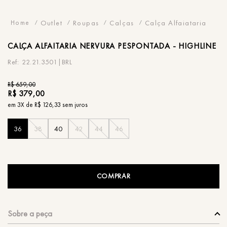
Outlet
Roupas
Calças
Calça Alfaiataria
CALÇA
ALFAITARIA NERVURA PESPONTADA - HIGHLINE
22.21.3501|BRL
R$
659
,
00
R$
379
,
00
em
3
X de
R$
126
,
33
sem juros
36
38
40
42
44
46
COMPRAR