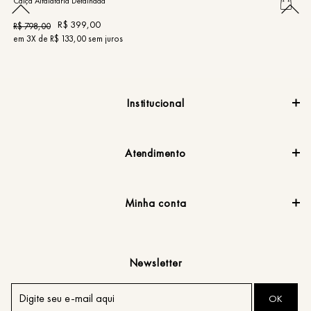
Calça Alfaiataria Detalhada
Ca
R$
399
,
00
R$
798
,
00
R
em
3
X de
R$
133
,
00
sem juros
e
Institucional
Atendimento
Minha conta
Newsletter
OK