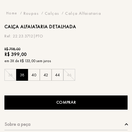
Roupas
Calças
Calça Alfaiataria
CALÇA
ALFAIATARIA DETALHADA
22.23.3712|PTO
R$
798
,
00
R$
399
,
00
em
3
X de
R$
133
,
00
sem juros
36
38
40
42
44
46
COMPRAR