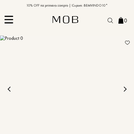
10% OFF na primeira compra | Cupom: BEMVINDO10*
PIX MOB | 5%OFF - Seu look merece!
0