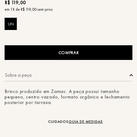
R$
119
,
00
em
1
X de
R$
119
,
00
sem juros
UN
COMPRAR
Brinco produzido em Zamac. A peça possui tamanho
pequeno, centro vazado, formato orgânico e fechamento
posterior por tarraxa.
CUIDADOS
GUIA DE MEDIDAS