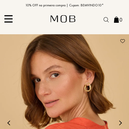
10% OFF na primeira compra | Cupom: BEMVINDO10*
PIX MOB | 5%OFF - Seu look merece!
0