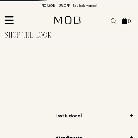
10% OFF na primeira compra | Cupom: BEMVINDO10*
PIX MOB | 5%OFF - Seu look merece!
0
Institucional
Atendimento