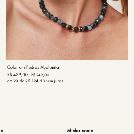
UN
COMPRAR
Colar em Pedras Abalonita
R$
439
,
00
R$
249
,
00
em
2
X de
R$
124
,
50
sem juros
to
Minha conta