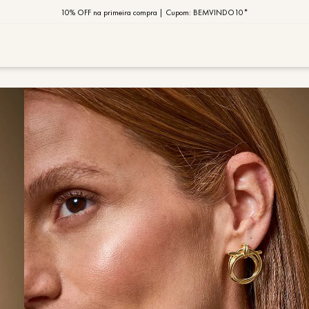
10% OFF na primeira compra | Cupom: BEMVINDO10*
PIX MOB | 5%OFF - Seu look merece!
MOB | Preview Índia
TERMOS MAIS
1
º
vestido
2
º
saia
3
º
calça
4
º
blusa
5
º
jaqueta
6
º
camisa
7
º
regata
8
º
macaca