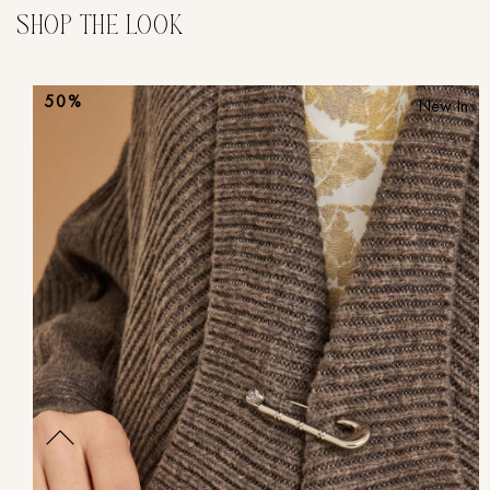
50%
New In