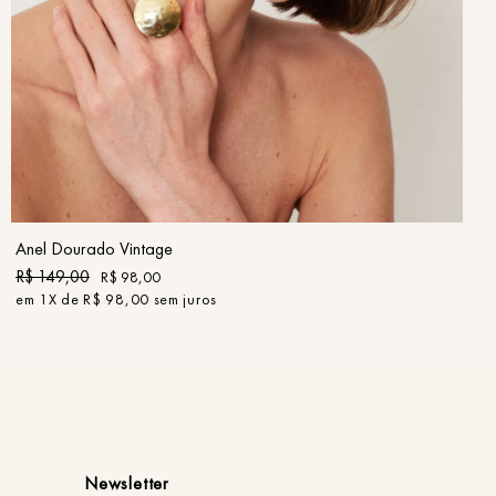
UN
COMPRAR
Anel Dourado Vintage
R$
149
,
00
R$
98
,
00
em
1
X de
R$
98
,
00
sem juros
Newsletter