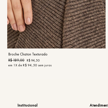
UN
COMPRAR
Broche Chaton Texturado
R$
189
,
00
R$
94
,
50
em
1
X de
R$
94
,
50
sem juros
Institucional
Atendimen