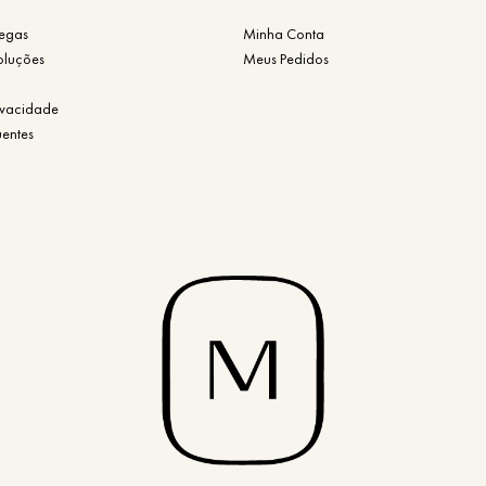
regas
Minha Conta
oluções
Meus Pedidos
rivacidade
uentes