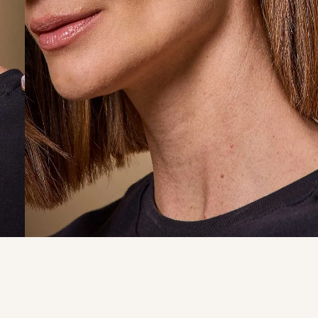
9
º
calça je
10
º
tule