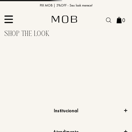
10% OFF na primeira compra | Cupom: BEMVINDO10*
PIX MOB | 5%OFF - Seu look merece!
0
Institucional
Atendimento