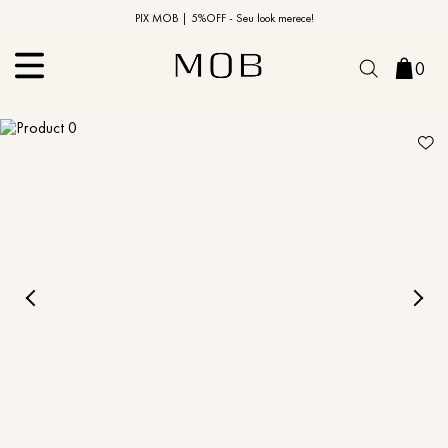
10% OFF na primeira compra | Cupom: BEMVINDO10*
PIX MOB | 5%OFF - Seu look merece!
0