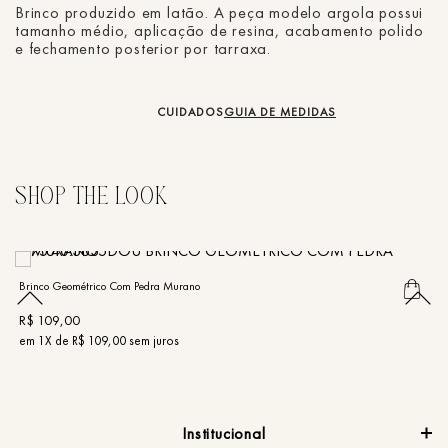
Brinco produzido em latão. A peça modelo argola possui
tamanho médio, aplicação de resina, acabamento polido
e fechamento posterior por tarraxa.
CUIDADOS
GUIA DE MEDIDAS
Brinco Geométrico Com Pedra Murano
Br
R$
109
,
00
R
em
1
X de
R$
109
,
00
sem juros
e
Institucional