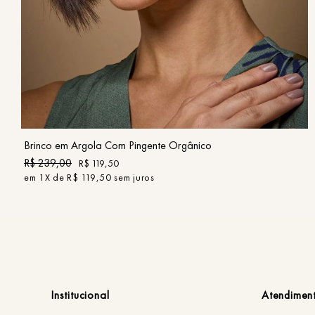
UN
COMPRAR
Brinco em Argola Com Pingente Orgânico
R$
239
,
00
R$
119
,
50
em
1
X de
R$
119
,
50
sem juros
Institucional
Atendimen