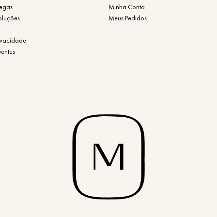
regas
Minha Conta
oluções
Meus Pedidos
rivacidade
uentes