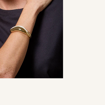
9
º
calça je
10
º
tule