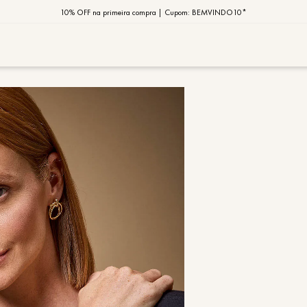
10% OFF na primeira compra | Cupom: BEMVINDO10*
PIX MOB | 5%OFF - Seu look merece!
MOB | Preview Índia
TERMOS MAIS
1
º
vestido
2
º
saia
3
º
calça
4
º
blusa
5
º
jaqueta
6
º
camisa
7
º
regata
8
º
macaca