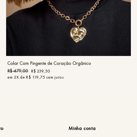
UN
COMPRAR
Colar Com Pingente de Coração Orgânico
R$
479
,
00
R$
239
,
50
em
2
X de
R$
119
,
75
sem juros
to
Minha conta