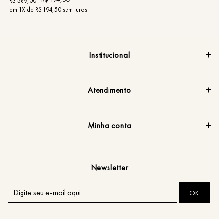
R$
389
,
00
R
em
1
X de
R$
194
,
50
sem juros
e
Institucional
Atendimento
Minha conta
Newsletter
OK