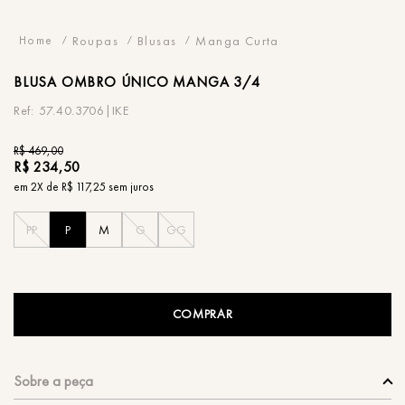
Roupas
Blusas
Manga Curta
BLUSA
OMBRO ÚNICO MANGA 3/4
57.40.3706|IKE
R$
469
,
00
R$
234
,
50
em
2
X de
R$
117
,
25
sem juros
PP
P
M
G
GG
COMPRAR