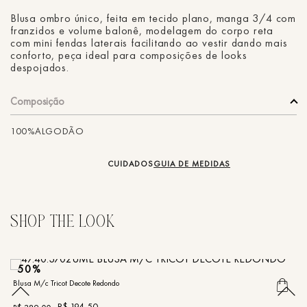
Blusa ombro único, feita em tecido plano, manga 3/4 com
franzidos e volume balonê, modelagem do corpo reta
com mini fendas laterais facilitando ao vestir dando mais
conforto, peça ideal para composições de looks
despojados.
Composição
100%ALGODÃO
CUIDADOS
GUIA DE MEDIDAS
50%
Blusa M/c Tricot Decote Redondo
Bl
R$
194
,
50