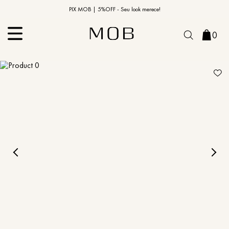
10% OFF na primeira compra | Cupom: BEMVINDO10*
PIX MOB | 5%OFF - Seu look merece!
0