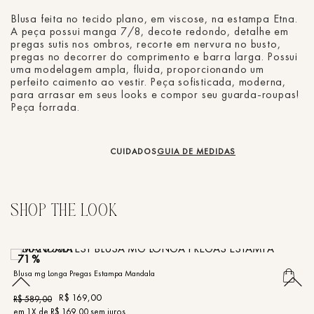
Blusa feita no tecido plano, em viscose, na estampa Etna.
A peça possui manga 7/8, decote redondo, detalhe em
pregas sutis nos ombros, recorte em nervura no busto,
pregas no decorrer do comprimento e barra larga. Possui
uma modelagem ampla, fluida, proporcionando um
perfeito caimento ao vestir. Peça sofisticada, moderna,
para arrasar em seus looks e compor seu guarda-roupas!
Peça forrada.
CUIDADOS
GUIA DE MEDIDAS
71%
Blusa mg Longa Pregas Estampa Mandala
Bl
R$
169
,
00
R$
589
,
00
R
em
1
X de
R$
169
,
00
sem juros
e