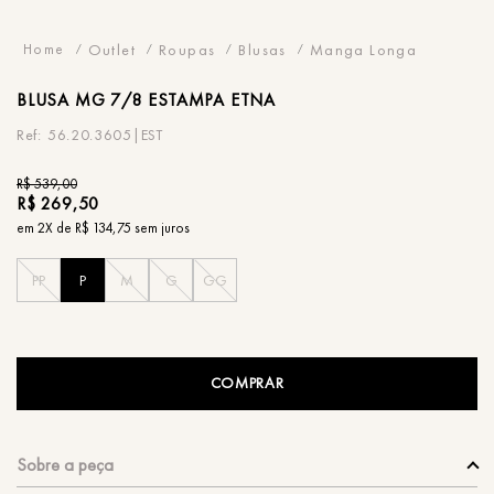
Outlet
Roupas
Blusas
Manga Longa
BLUSA
MG 7/8 ESTAMPA ETNA
56.20.3605|EST
R$
539
,
00
R$
269
,
50
em
2
X de
R$
134
,
75
sem juros
PP
P
M
G
GG
COMPRAR