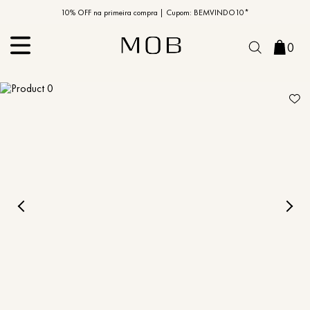
10% OFF na primeira compra | Cupom: BEMVINDO10*
PIX MOB | 5%OFF - Seu look merece!
0