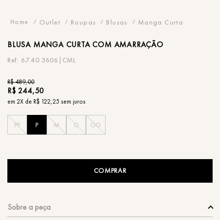
Outlet
Roupas
Blusas
Manga Curta
BLUSA
MANGA CURTA COM AMARRAÇÃO
67.40.3606|CML
R$
489
,
00
R$
244
,
50
em
2
X de
R$
122
,
25
sem juros
PP
P
M
G
GG
COMPRAR