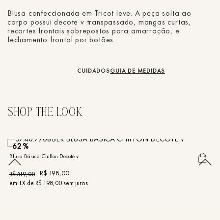
Blusa confeccionada em Tricot leve. A peça solta ao
corpo possui decote v transpassado, mangas curtas,
recortes frontais sobrepostos para amarração, e
fechamento frontal por botões.
CUIDADOS
GUIA DE MEDIDAS
62%
Blusa Básica Chiffon Decote v
Bl
R$
198
,
00
R$
519
,
00
R
em
1
X de
R$
198
,
00
sem juros
e