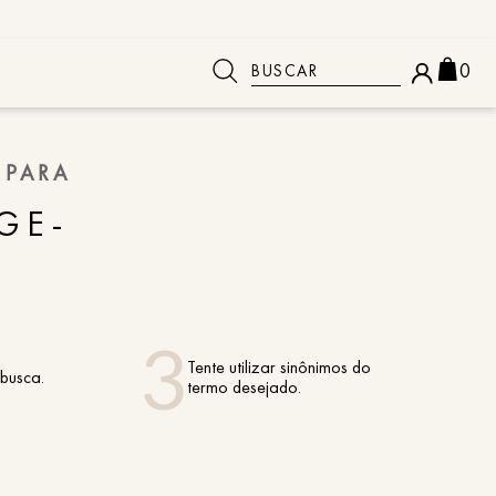
Buscar
0
 BUSCADOS
 PARA
GE-
Tente utilizar sinônimos do
 busca.
termo desejado.
o