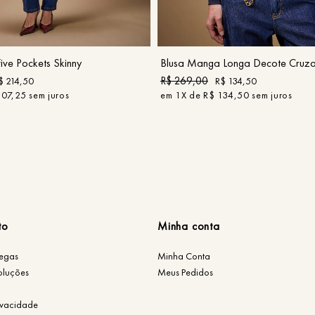
42
44
P
M
G
COMPRAR
COMPRAR
ive Pockets Skinny
Blusa Manga Longa Decote Cruz
R$
269
,
00
$
214
,
50
R$
134
,
50
107
,
25
sem juros
em
1
X de
R$
134
,
50
sem juros
to
Minha conta
regas
Minha Conta
oluções
Meus Pedidos
rivacidade