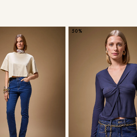
9
º
calça je
10
º
tule
50%