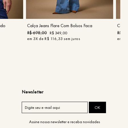
40
COMPRAR
ado
Calça Jeans Flare Com Bolsos Faca
Calça
R$
698
,
00
R$
4
R$
349
,
00
em
3
X de
R$
116
,
33
sem juros
em
2
X
Newsletter
OK
Assine nossa newsletter e receba novidades