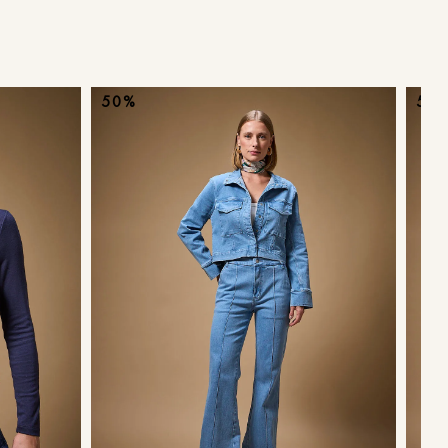
ans
50%
50