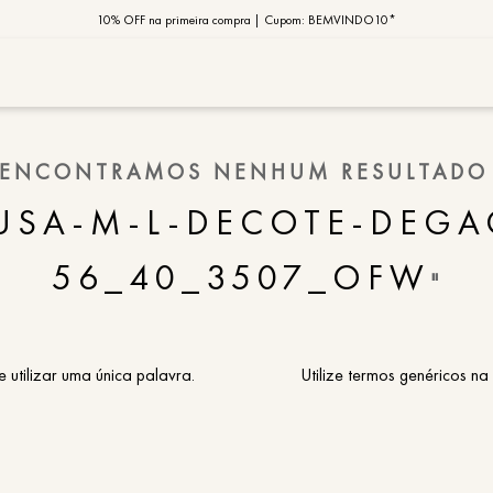
10% OFF na primeira compra | Cupom: BEMVINDO10*
PIX MOB | 5%OFF - Seu look merece!
MOB | Preview Índia
TERMOS MAIS
ENCONTRAMOS NENHUM RESULTADO
1
º
vestido
USA-M-L-DECOTE-DEGA
2
º
saia
56_40_3507_OFW
3
º
calça
"
4
º
blusa
5
º
jaqueta
e utilizar uma única palavra.
Utilize termos genéricos na
6
º
camisa
7
º
regata
8
º
macaca