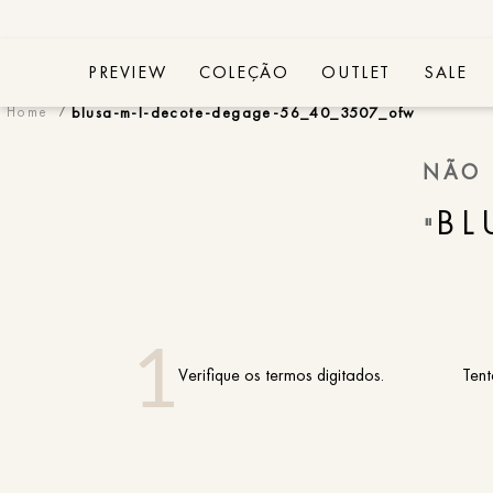
PREVIEW
COLEÇÃO
OUTLET
SALE
blusa-m-l-decote-degage-56_40_3507_ofw
NÃO 
BL
"
Verifique os termos digitados.
Tent