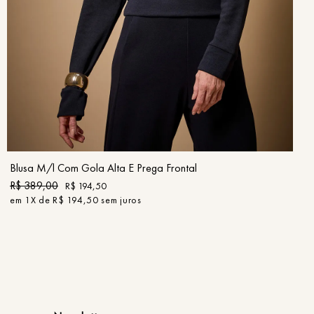
PP
P
M
G
GG
COMPRAR
Blusa M/l Com Gola Alta E Prega Frontal
R$
389
,
00
R$
194
,
50
em
1
X de
R$
194
,
50
sem juros