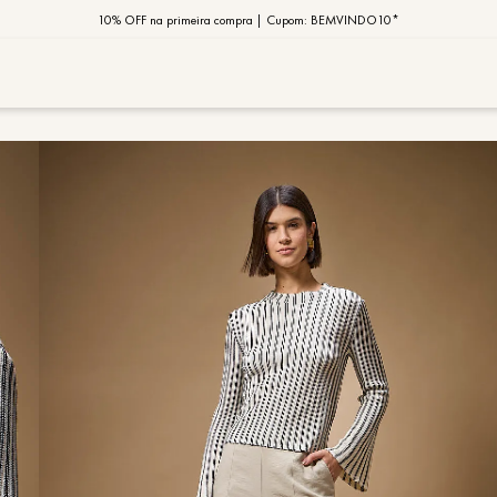
10% OFF na primeira compra | Cupom: BEMVINDO10*
PIX MOB | 5%OFF - Seu look merece!
MOB | Preview Índia
TERMOS MAIS
1
º
vestido
2
º
saia
3
º
calça
4
º
blusa
5
º
jaqueta
6
º
camisa
7
º
regata
8
º
macaca