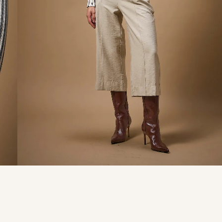
9
º
calça je
10
º
tule