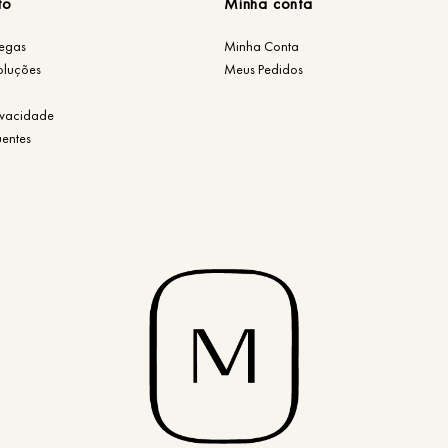
to
Minha conta
regas
Minha Conta
oluções
Meus Pedidos
rivacidade
uentes