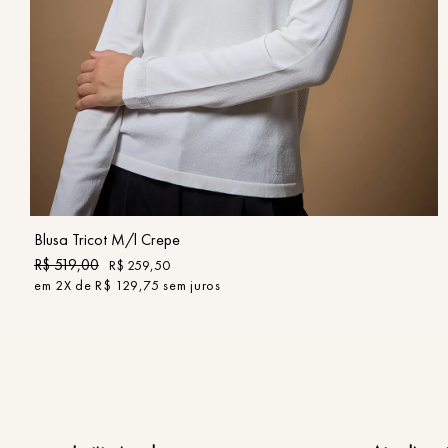
P
M
G
COMPRAR
Blusa Tricot M/l Crepe
R$
519
,
00
R$
259
,
50
em
2
X de
R$
129
,
75
sem juros