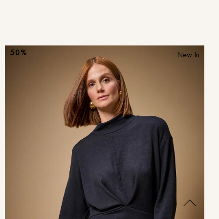
50%
New In