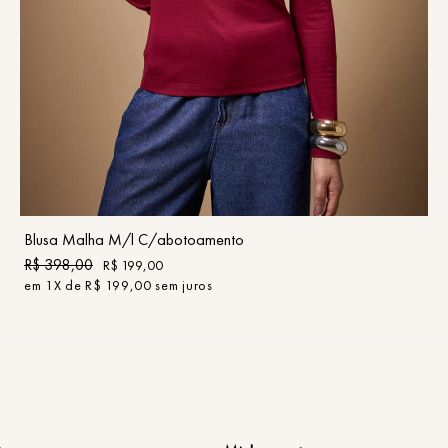
PP
P
M
G
GG
COMPRAR
Blusa Malha M/l C/abotoamento
R$
398
,
00
R$
199
,
00
em
1
X de
R$
199
,
00
sem juros