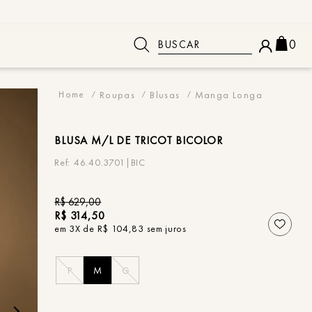
Buscar
0
 BUSCADOS
Roupas
Blusas
Manga Longa
BLUSA
M/L DE TRICOT BICOLOR
46.40.3701|BIC
R$
629
,
00
R$
314
,
50
em
3
X de
R$
104
,
83
sem juros
P
M
G
o