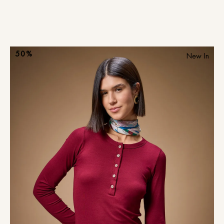
50%
New In