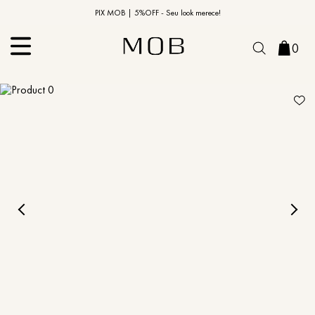
10% OFF na primeira compra | Cupom: BEMVINDO10*
PIX MOB | 5%OFF - Seu look merece!
0