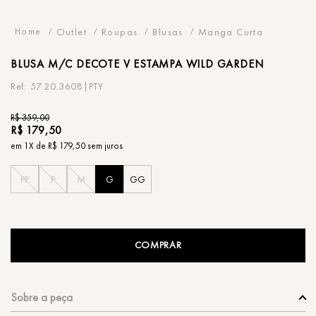
Outlet
Roupas
Blusas
Manga Curta
BLUSA
M/C DECOTE V ESTAMPA WILD GARDEN
57.20.3608|PTY
R$
359
,
00
R$
179
,
50
em
1
X de
R$
179
,
50
sem juros
PP
P
M
G
GG
COMPRAR