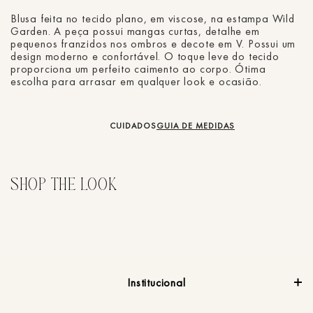
Blusa feita no tecido plano, em viscose, na estampa Wild
Garden. A peça possui mangas curtas, detalhe em
pequenos franzidos nos ombros e decote em V. Possui um
design moderno e confortável. O toque leve do tecido
proporciona um perfeito caimento ao corpo. Ótima
escolha para arrasar em qualquer look e ocasião.
CUIDADOS
GUIA DE MEDIDAS
50%
Blusa Chiffon Transpassada
B
R$
224
,
50
R$
449
,
00
R
em
2
X de
R$
112
,
25
sem juros
e