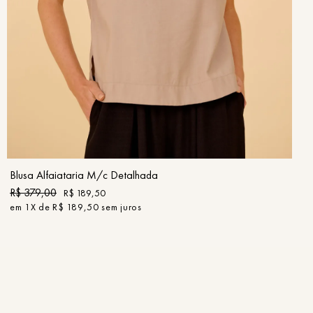
PP
P
M
G
GG
COMPRAR
Blusa Alfaiataria M/c Detalhada
R$
379
,
00
R$
189
,
50
em
1
X de
R$
189
,
50
sem juros