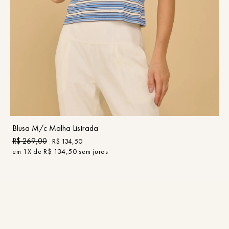
PP
P
M
G
GG
COMPRAR
Blusa M/c Malha Listrada
R$
269
,
00
R$
134
,
50
em
1
X de
R$
134
,
50
sem juros