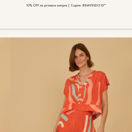
10% OFF na primeira compra | Cupom: BEMVINDO10*
PIX MOB | 5%OFF - Seu look merece!
MOB | Preview Índia
TERMOS MAIS
1
º
vestido
2
º
saia
3
º
calça
4
º
blusa
5
º
jaqueta
6
º
camisa
7
º
regata
8
º
macaca