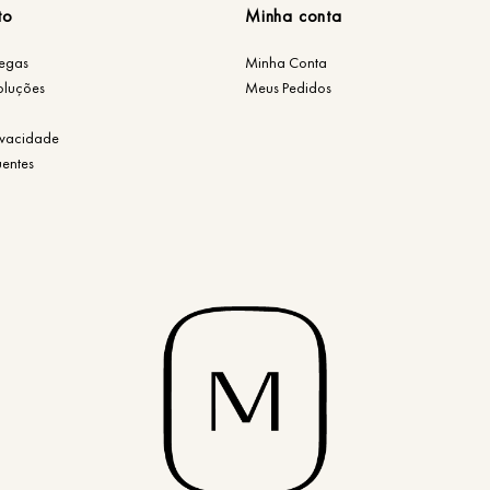
to
Minha conta
regas
Minha Conta
oluções
Meus Pedidos
rivacidade
uentes