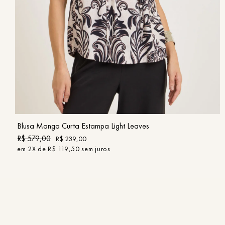
PP
P
M
G
GG
COMPRAR
Blusa Manga Curta Estampa Light Leaves
R$
579
,
00
R$
239
,
00
em
2
X de
R$
119
,
50
sem juros