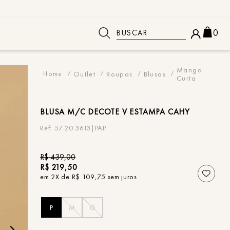
Buscar
0
 BUSCADOS
Manga
Outlet
Roupas
Blusas
Curta
BLUSA
M/C DECOTE V ESTAMPA CAHY
57.20.3613|PAP
R$
439
,
00
R$
219
,
50
em
2
X de
R$
109
,
75
sem juros
P
M
G
o