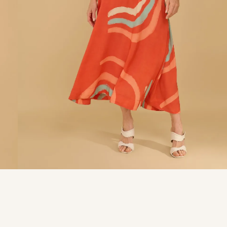
9
º
calça je
10
º
tule