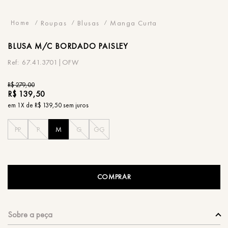
Roupas
Blusas
Manga Curta
BLUSA
M/C BORDADO PAISLEY
67.41.3701|OFW
R$
279
,
00
R$
139
,
50
em
1
X de
R$
139
,
50
sem juros
PP
P
M
G
GG
COMPRAR