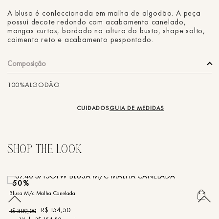
A blusa é confeccionada em malha de algodão. A peça
possui decote redondo com acabamento canelado,
mangas curtas, bordado na altura do busto, shape solto,
caimento reto e acabamento pespontado.
Composição
100%ALGODÃO
CUIDADOS
GUIA DE MEDIDAS
50%
Blusa M/c Malha Canelada
Bl
R$
154
,
50
R$
309
,
00
R