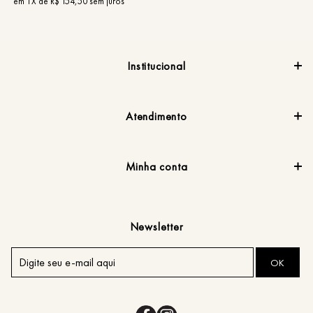
em
1
X de
R$
154
,
50
sem juros
e
Institucional
Atendimento
Minha conta
Newsletter
OK