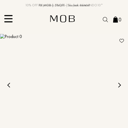
10% OFF na primeira compra | Cupom: BEMVINDO10*
PIX MOB | 5%OFF - Seu look merece!
0