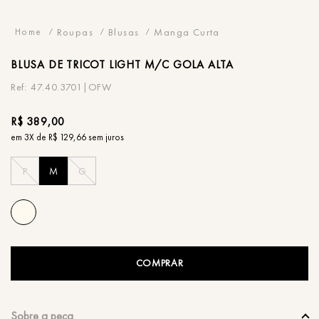
Roupas
Blusas
Manga Curta
BLUSA
DE TRICOT LIGHT M/C GOLA ALTA
47.40.3701|OFW
R$
389
,
00
em
3
X de
R$
129
,
66
sem juros
P
M
G
COMPRAR