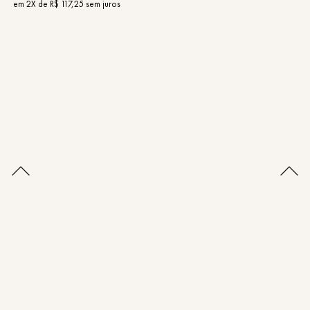
em
2
X de
R$
117
,
25
sem juros