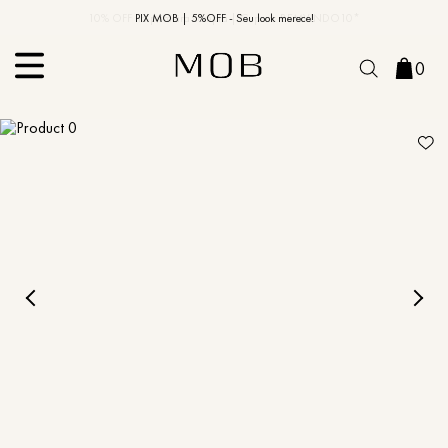
10% OFF na primeira compra | Cupom: BEMVINDO10*
PIX MOB | 5%OFF - Seu look merece!
0