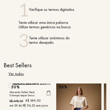
Verifique os termos digitados.
Tente utilizar uma única palavra.
Utilize termos genéricos na busca.
Tente utilizar sinônimos do
termo desejado.
Best Sellers
Ver todos
50%
50%
5
Macacão Halter Neck
Estampa Leque Sensu
R$
349
,
00
R$
698
,
00
em
3
X de
R$
116
,
33
sem juros