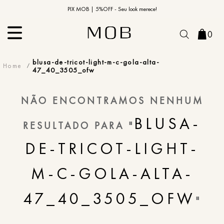
10% OFF na primeira compra | Cupom: BEMVINDO10*
PIX MOB | 5%OFF - Seu look merece!
0
blusa-de-tricot-light-m-c-gola-alta-
47_40_3505_ofw
NÃO ENCONTRAMOS NENHUM
BLUSA-
RESULTADO PARA "
DE-TRICOT-LIGHT-
M-C-GOLA-ALTA-
47_40_3505_OFW
"