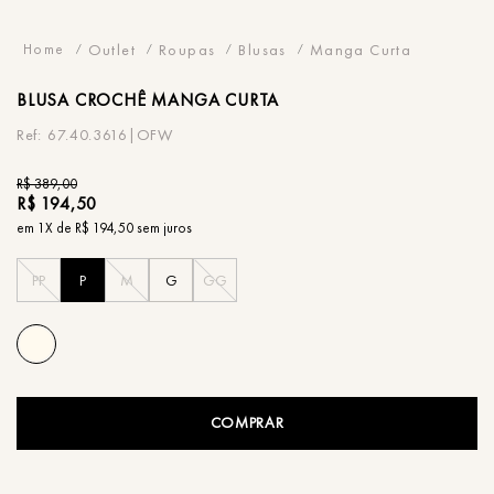
Outlet
Roupas
Blusas
Manga Curta
BLUSA
CROCHÊ MANGA CURTA
67.40.3616|OFW
R$
389
,
00
R$
194
,
50
em
1
X de
R$
194
,
50
sem juros
PP
P
M
G
GG
COMPRAR