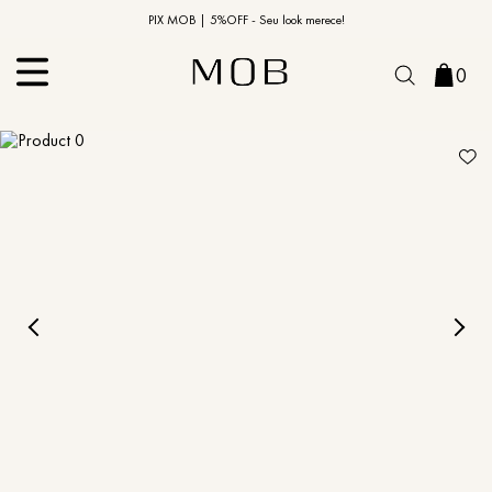
10% OFF na primeira compra | Cupom: BEMVINDO10*
PIX MOB | 5%OFF - Seu look merece!
0