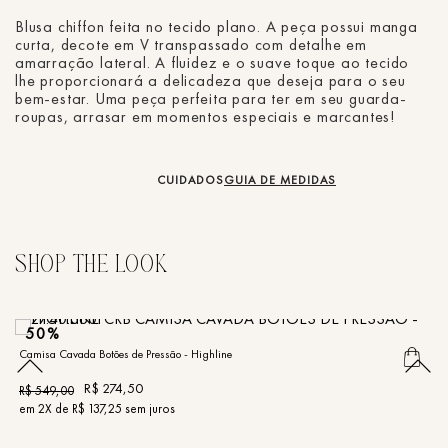
Blusa chiffon feita no tecido plano. A peça possui manga
curta, decote em V transpassado com detalhe em
amarração lateral. A fluidez e o suave toque ao tecido
lhe proporcionará a delicadeza que deseja para o seu
bem-estar. Uma peça perfeita para ter em seu guarda-
roupas, arrasar em momentos especiais e marcantes!
CUIDADOS
GUIA DE MEDIDAS
50%
Camisa Cavada Botões de Pressão - Highline
Bl
R$
274
,
50
R$
549
,
00
R
em
2
X de
R$
137
,
25
sem juros
e