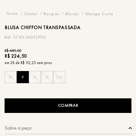
Outlet
Roupas
Blusas
Manga Curta
BLUSA
CHIFFON TRANSPASSADA
57.40.3603|PTO
R$
449
,
00
R$
224
,
50
em
2
X de
R$
112
,
25
sem juros
PP
P
M
G
GG
COMPRAR