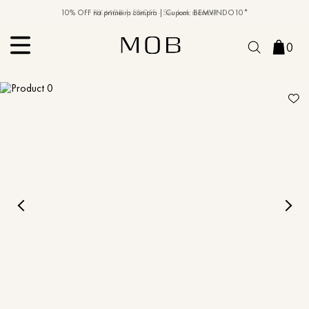
10% OFF na primeira compra | Cupom: BEMVINDO10*
PIX MOB | 5%OFF - Seu look merece!
0