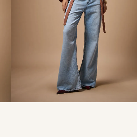
9
º
calça je
10
º
tule