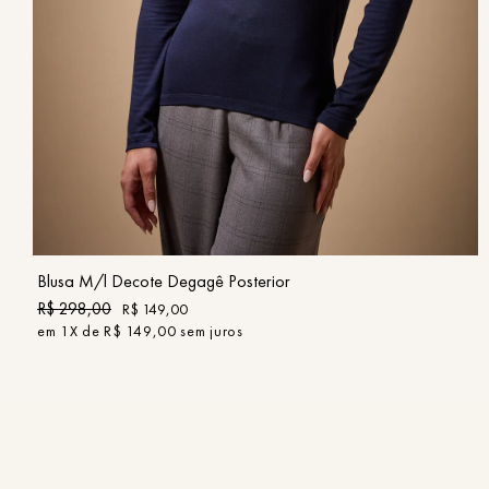
PP
P
M
G
GG
COMPRAR
Blusa M/l Decote Degagê Posterior
R$
298
,
00
R$
149
,
00
em
1
X de
R$
149
,
00
sem juros