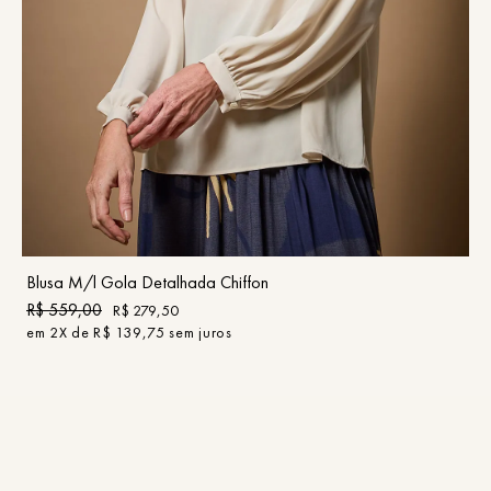
PP
P
M
G
GG
COMPRAR
Blusa M/l Gola Detalhada Chiffon
R$
559
,
00
R$
279
,
50
em
2
X de
R$
139
,
75
sem juros