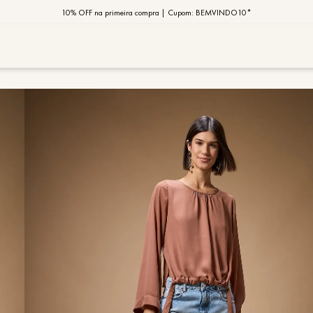
10% OFF na primeira compra | Cupom: BEMVINDO10*
PIX MOB | 5%OFF - Seu look merece!
MOB | Preview Índia
TERMOS MAIS
1
º
vestido
2
º
saia
3
º
calça
4
º
blusa
5
º
jaqueta
6
º
camisa
7
º
regata
8
º
macaca