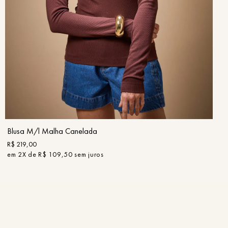
PP
P
M
G
GG
COMPRAR
Blusa M/l Malha Canelada
R$
219
,
00
em
2
X de
R$
109
,
50
sem juros