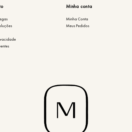
to
Minha conta
regas
Minha Conta
oluções
Meus Pedidos
rivacidade
uentes