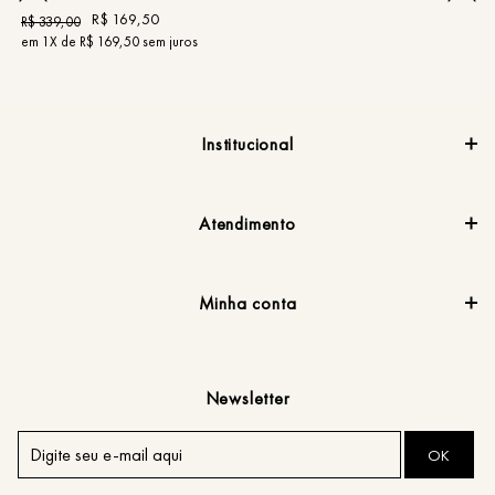
R$
169
,
50
R$
339
,
00
R
em
1
X de
R$
169
,
50
sem juros
e
Institucional
Atendimento
Minha conta
Newsletter
OK