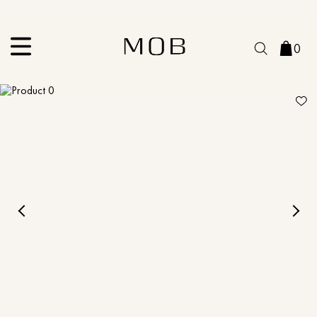
10% OFF na primeira compra | Cupom: BEMVINDO10*
PIX MOB | 5%OFF - Seu look merece!
0