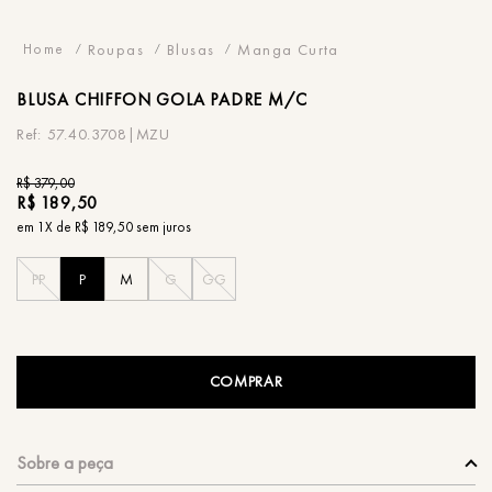
Roupas
Blusas
Manga Curta
BLUSA
CHIFFON GOLA PADRE M/C
57.40.3708|MZU
R$
379
,
00
R$
189
,
50
em
1
X de
R$
189
,
50
sem juros
PP
P
M
G
GG
COMPRAR