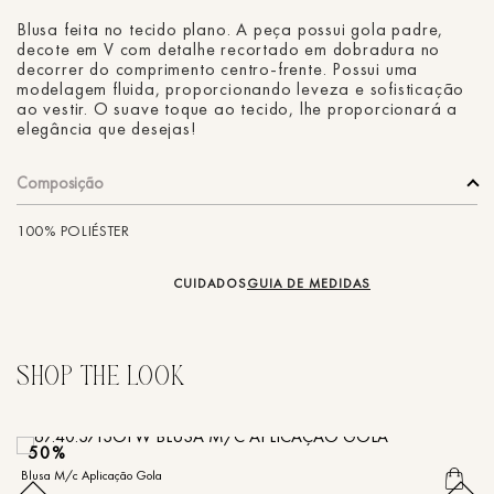
Blusa feita no tecido plano. A peça possui gola padre,
decote em V com detalhe recortado em dobradura no
decorrer do comprimento centro-frente. Possui uma
modelagem fluida, proporcionando leveza e sofisticação
ao vestir. O suave toque ao tecido, lhe proporcionará a
elegância que desejas!
Composição
100% POLIÉSTER
CUIDADOS
GUIA DE MEDIDAS
50%
Blusa M/c Aplicação Gola
Bl