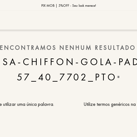
10% OFF na primeira compra | Cupom: BEMVINDO10*
PIX MOB | 5%OFF - Seu look merece!
MOB | Preview Índia
TERMOS MAIS
ENCONTRAMOS NENHUM RESULTADO
1
º
vestido
USA-CHIFFON-GOLA-PA
2
º
saia
57_40_7702_PTO
3
º
calça
"
4
º
blusa
5
º
jaqueta
e utilizar uma única palavra.
Utilize termos genéricos na
6
º
camisa
7
º
regata
8
º
macaca