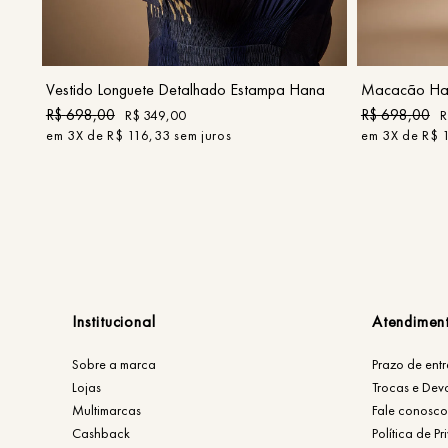
P
M
G
COMPRAR
Vestido Longuete Detalhado Estampa Hana
Macacão Hal
R$
698
,
00
R$
698
,
00
R$
349
,
00
R
em
3
X de
R$
116
,
33
sem juros
em
3
X de
R$
Institucional
Atendimen
Sobre a marca
Prazo de ent
Lojas
Trocas e Dev
Multimarcas
Fale conosco
Cashback
Política de P