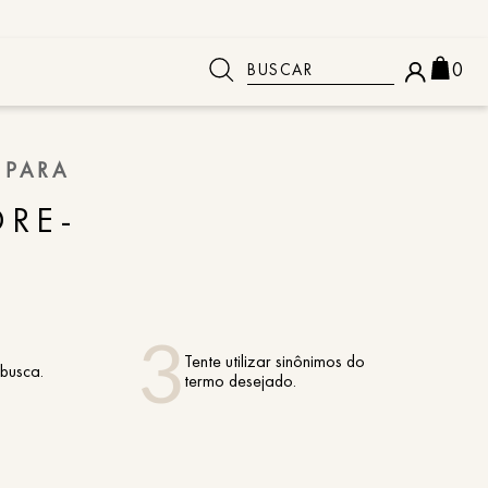
Buscar
0
 BUSCADOS
 PARA
DRE-
Tente utilizar sinônimos do
 busca.
termo desejado.
o