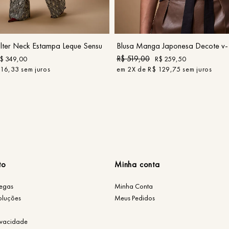
P
M
G
GG
G
COMPRAR
COMPRAR
ter Neck Estampa Leque Sensu
Blusa Manga Japonesa Decote v- 
R$
519
,
00
$
349
,
00
R$
259
,
50
116
,
33
sem juros
em
2
X de
R$
129
,
75
sem juros
to
Minha conta
regas
Minha Conta
oluções
Meus Pedidos
rivacidade