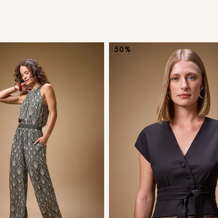
9
º
calça je
10
º
tule
50%