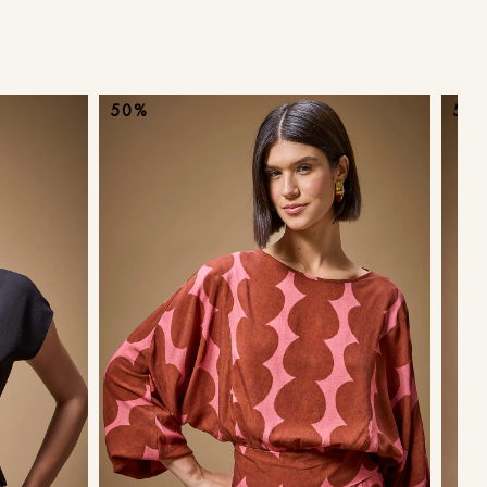
ans
50%
50