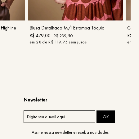
P
G
GG
COMPRAR
Highline
Blusa Detalhada M/l Estampa Tóquio
Calça
R$
479
,
00
R$
42
R$
239
,
50
em
2
X de
R$
119
,
75
sem juros
em
2
X
Newsletter
OK
Assine nossa newsletter e receba novidades