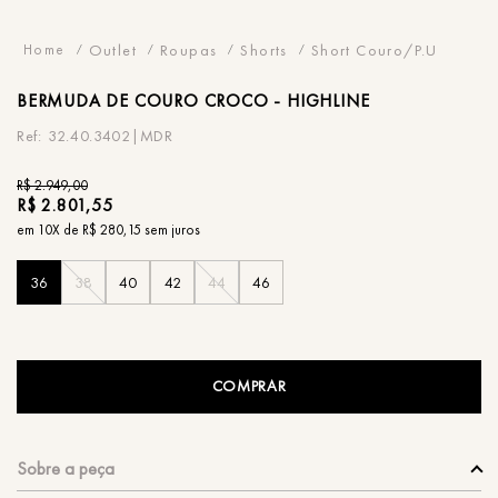
Outlet
Roupas
Shorts
Short Couro/P.U
BERMUDA
DE COURO CROCO - HIGHLINE
32.40.3402|MDR
R$
2
.
949
,
00
R$
2
.
801
,
55
em
10
X de
R$
280
,
15
sem juros
36
38
40
42
44
46
COMPRAR