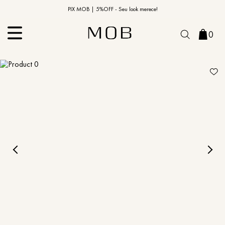
10% OFF na primeira compra | Cupom: BEMVINDO10*
PIX MOB | 5%OFF - Seu look merece!
0