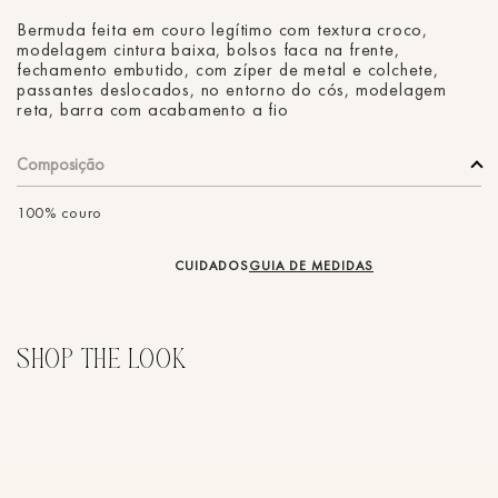
Bermuda feita em couro legítimo com textura croco,
modelagem cintura baixa, bolsos faca na frente,
fechamento embutido, com zíper de metal e colchete,
passantes deslocados, no entorno do cós, modelagem
reta, barra com acabamento a fio
Composição
100% couro
CUIDADOS
GUIA DE MEDIDAS
50%
Shorts Leather Touch Amarração
Sh
R$
369
,
00