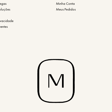
regas
Minha Conta
oluções
Meus Pedidos
rivacidade
uentes