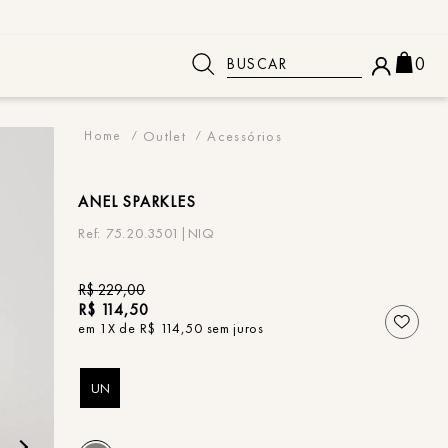
Buscar
0
 BUSCADOS
Outlet
Acessórios
ANEL
SPARKLES
75.20.3501|NIQ
R$
229
,
00
R$
114
,
50
em
1
X de
R$
114
,
50
sem juros
UN
o