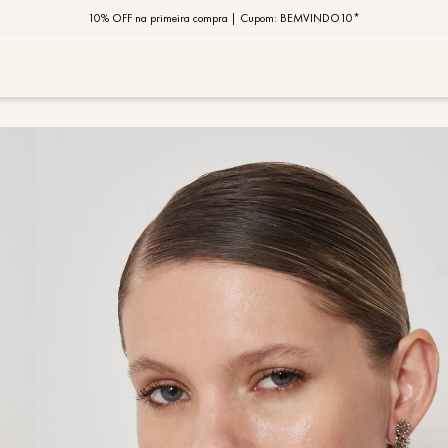
10% OFF na primeira compra | Cupom: BEMVINDO10*
PIX MOB | 5%OFF - Seu look merece!
MOB | Preview Índia
TERMOS MAIS
1
º
vestido
2
º
saia
3
º
calça
4
º
blusa
5
º
jaqueta
6
º
camisa
7
º
regata
8
º
macaca