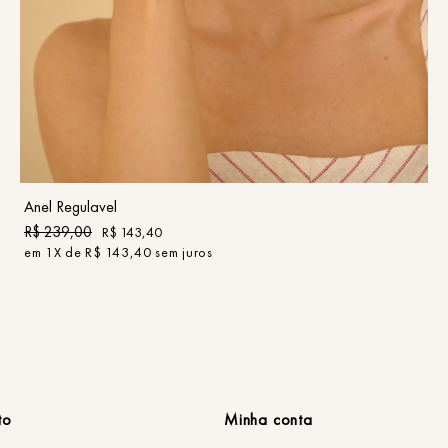
UN
COMPRAR
Anel Regulavel
R$
239
,
00
R$
143
,
40
em
1
X de
R$
143
,
40
sem juros
to
Minha conta