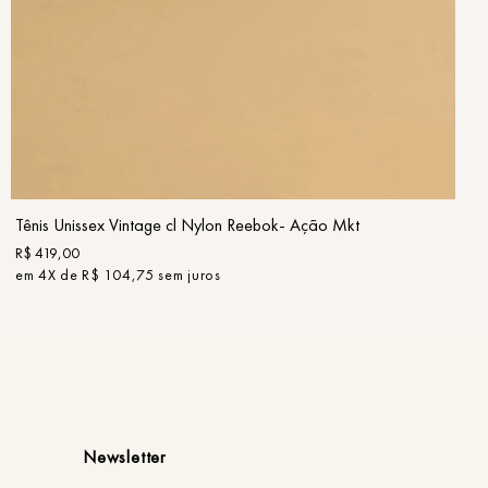
33
34
35
36
37
38
39
40
COMPRAR
Tênis Unissex Vintage cl Nylon Reebok- Ação Mkt
R$
419
,
00
em
4
X de
R$
104
,
75
sem juros
Newsletter