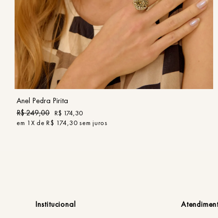
UN
COMPRAR
Anel Pedra Pirita
R$
249
,
00
R$
174
,
30
em
1
X de
R$
174
,
30
sem juros
Institucional
Atendimen