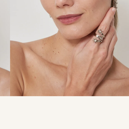
9
º
calça je
10
º
tule