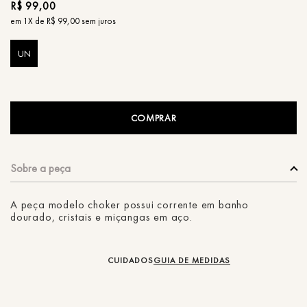
R$
99
,
00
em
1
X de
R$
99
,
00
sem juros
UN
COMPRAR
A peça modelo choker possui corrente em banho
dourado, cristais e miçangas em aço.
CUIDADOS
GUIA DE MEDIDAS