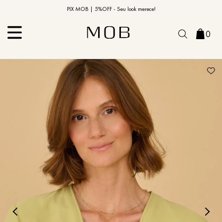
10% OFF na primeira compra | Cupom: BEMVINDO10*
PIX MOB | 5%OFF - Seu look merece!
0