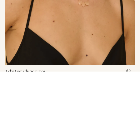
Colar Gotas de Pedra Jade
R$
159
,
00
em
1
X de
R$
159
,
00
sem juros
Institucional
Atendimento