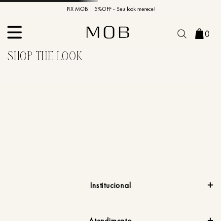
10% OFF na primeira compra | Cupom: BEMVINDO10*
PIX MOB | 5%OFF - Seu look merece!
0
Institucional
Atendimento