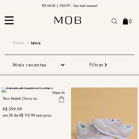
10% OFF na primeira compra | Cupom: BEMVINDO10*
PIX MOB | 5%OFF - Seu look merece!
0
tenis
tenis
Mais recentes
Filtrar
New In
Tênis Reebok Classic az
R$
599
,
99
em
5
X de
R$
119
,
99
sem juros