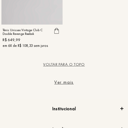
Tênis Unissex Vintage Club C
Double Revenge Reebok
R$
649
,
99
em
6
X de
R$
108
,
33
sem juros
VOLTAR PARA O TOPO
Ver mais
Institucional