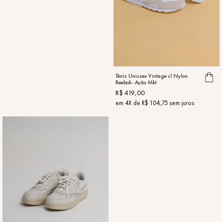
Tênis Unissex Vintage cl Nylon
Reebok- Ação Mkt
R$
419
,
00
em
4
X de
R$
104
,
75
sem juros