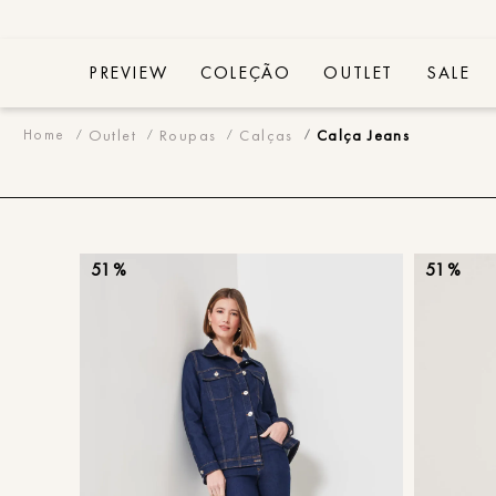
PREVIEW
COLEÇÃO
OUTLET
SALE
Calça Jeans
Outlet
Roupas
Calças
Calça Jeans
51%
51%