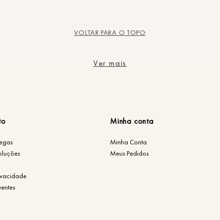
VOLTAR PARA O TOPO
Ver mais
to
Minha conta
regas
Minha Conta
oluções
Meus Pedidos
rivacidade
uentes