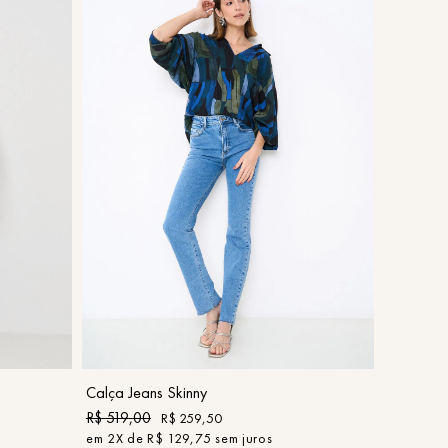
42
COMPRAR
Calça Jeans Skinny
R$
519
,
00
R$
259
,
50
em
2
X de
R$
129
,
75
sem juros