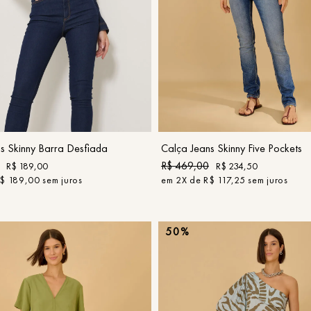
9
º
calça je
10
º
tule
36
36
42
44
COMPRAR
COMPRAR
s Skinny Barra Desfiada
Calça Jeans Skinny Five Pockets
R$
469
,
00
R$
189
,
00
R$
234
,
50
$
189
,
00
sem juros
em
2
X de
R$
117
,
25
sem juros
50%