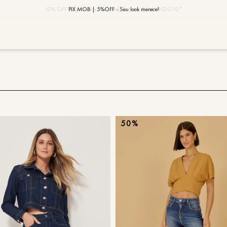
10% OFF na primeira compra | Cupom: BEMVINDO10*
PIX MOB | 5%OFF - Seu look merece!
MOB | Preview Índia
TERMOS MAIS
1
º
vestido
2
º
saia
50%
3
º
calça
4
º
blusa
5
º
jaqueta
6
º
camisa
7
º
regata
8
º
macaca