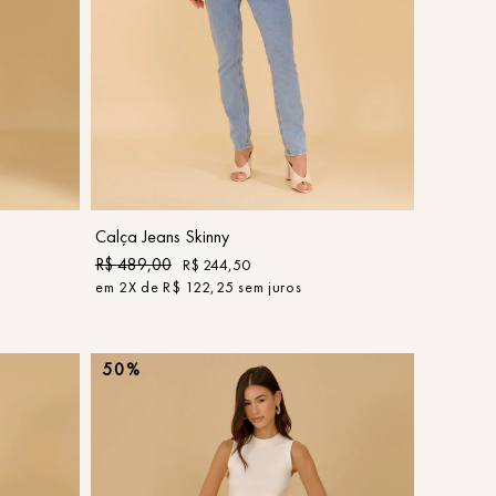
ans
36
38
40
42
44
COMPRAR
Calça Jeans Skinny
R$
489
,
00
R$
244
,
50
em
2
X de
R$
122
,
25
sem juros
50%