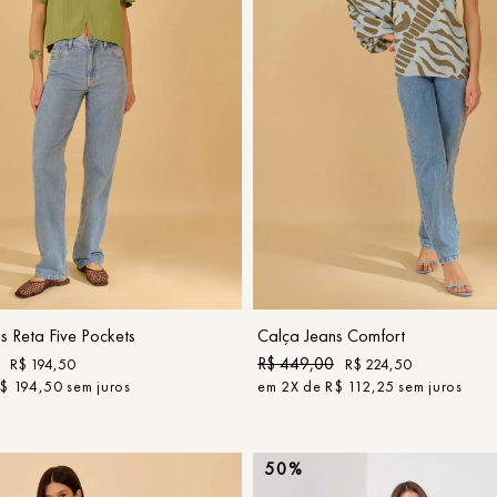
42
42
COMPRAR
COMPRAR
s Reta Five Pockets
Calça Jeans Comfort
R$
449
,
00
R$
194
,
50
R$
224
,
50
$
194
,
50
sem juros
em
2
X de
R$
112
,
25
sem juros
50%