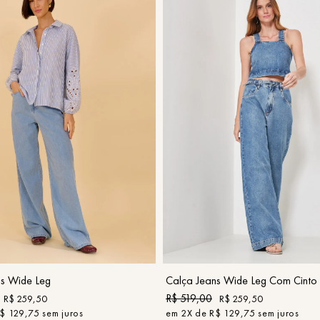
40
42
44
46
44
COMPRAR
COMPRAR
ns Wide Leg
Calça Jeans Wide Leg Com Cinto
R$
519
,
00
R$
259
,
50
R$
259
,
50
$
129
,
75
sem juros
em
2
X de
R$
129
,
75
sem juros