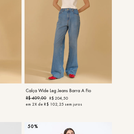
44
COMPRAR
Calça Wide Leg Jeans Barra A Fio
R$
409
,
00
R$
204
,
50
em
2
X de
R$
102
,
25
sem juros
50%