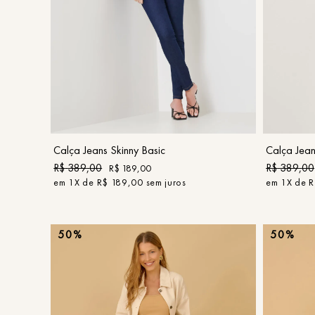
36
COMPRAR
Calça Jeans Skinny Basic
Calça Jean
R$
389
,
00
R$
389
,
00
R$
189
,
00
em
1
X de
R$
189
,
00
sem juros
em
1
X de
R
50%
50%