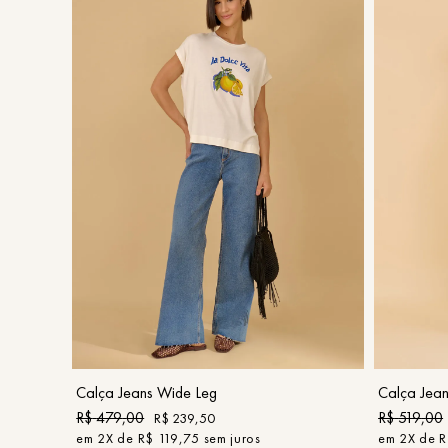
44
46
COMPRAR
Calça Jeans Wide Leg
Calça Jea
R$
479
,
00
R$
519
,
00
R$
239
,
50
em
2
X de
R$
119
,
75
sem juros
em
2
X de
R