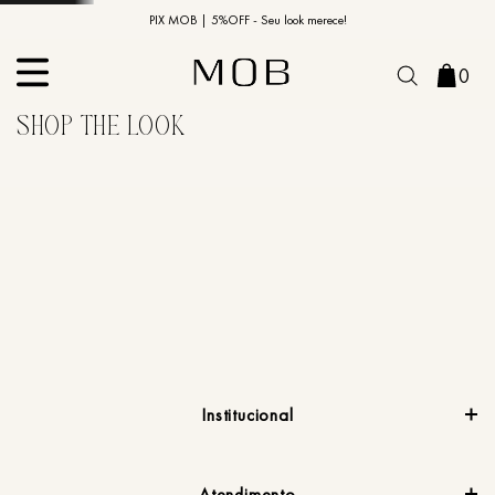
10% OFF na primeira compra | Cupom: BEMVINDO10*
PIX MOB | 5%OFF - Seu look merece!
0
Institucional
Atendimento