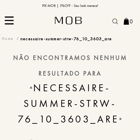
10% OFF na primeira compra | Cupom: BEMVINDO10*
PIX MOB | 5%OFF - Seu look merece!
0
necessaire-summer-strw-76_10_3603_are
NÃO ENCONTRAMOS NENHUM
RESULTADO PARA
NECESSAIRE-
"
SUMMER-STRW-
76_10_3603_ARE
"