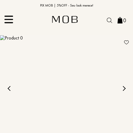
10% OFF na primeira compra | Cupom: BEMVINDO10*
PIX MOB | 5%OFF - Seu look merece!
0