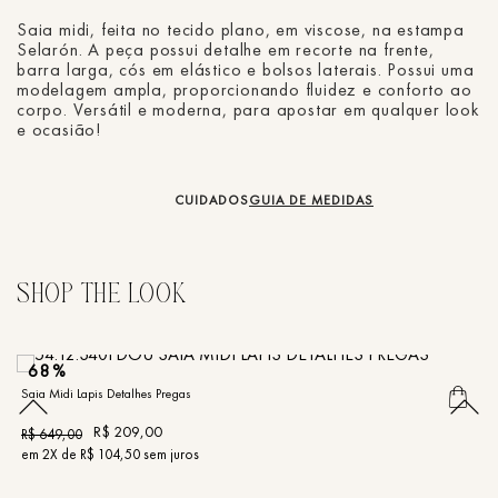
Saia midi, feita no tecido plano, em viscose, na estampa
Selarón. A peça possui detalhe em recorte na frente,
barra larga, cós em elástico e bolsos laterais. Possui uma
modelagem ampla, proporcionando fluidez e conforto ao
corpo. Versátil e moderna, para apostar em qualquer look
e ocasião!
CUIDADOS
GUIA DE MEDIDAS
68%
Saia Midi Lapis Detalhes Pregas
Sa
R$
209
,
00
R$
649
,
00
R
em
2
X de
R$
104
,
50
sem juros
e