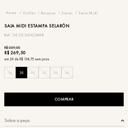
Outlet
Roupas
Saias
Saia Midi
SAIA
MIDI ESTAMPA SELARÓN
54.20.3614|MAR
R$
539
,
00
R$
269
,
50
em
2
X de
R$
134
,
75
sem juros
36
38
40
42
44
46
COMPRAR