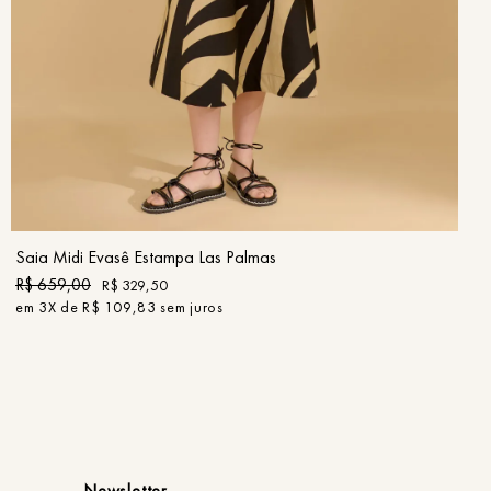
36
38
40
42
44
46
COMPRAR
Saia Midi Evasê Estampa Las Palmas
R$
659
,
00
R$
329
,
50
em
3
X de
R$
109
,
83
sem juros
Newsletter