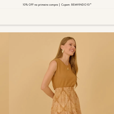
10% OFF na primeira compra | Cupom: BEMVINDO10*
PIX MOB | 5%OFF - Seu look merece!
MOB | Preview Índia
TERMOS MAIS
1
º
vestido
2
º
saia
3
º
calça
4
º
blusa
5
º
jaqueta
6
º
camisa
7
º
regata
8
º
macaca