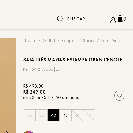
Buscar
0
 BUSCADOS
Outlet
Roupas
Saias
Saia Midi
SAIA
TRÊS MARIAS ESTAMPA GRAN CENOTE
54.21.3606|EST
R$
498
,
00
R$
249
,
00
em
2
X de
R$
124
,
50
sem juros
36
38
40
42
44
46
o