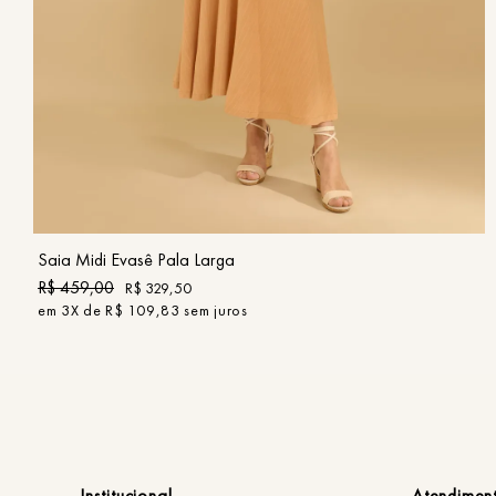
36
38
40
42
44
46
COMPRAR
Saia Midi Evasê Pala Larga
R$
459
,
00
R$
329
,
50
em
3
X de
R$
109
,
83
sem juros
Institucional
Atendimen