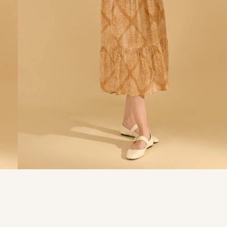
9
º
calça je
10
º
tule