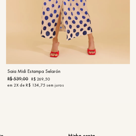
36
38
40
42
44
46
COMPRAR
Saia Midi Estampa Selarón
R$
539
,
00
R$
269
,
50
em
2
X de
R$
134
,
75
sem juros
to
Minha conta