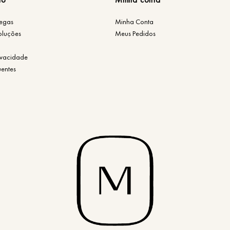
regas
Minha Conta
oluções
Meus Pedidos
rivacidade
uentes