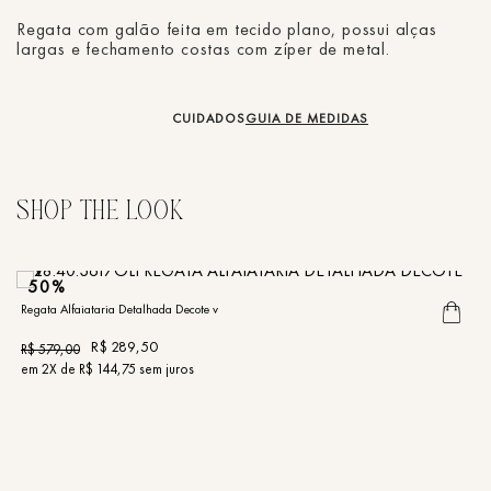
Regata com galão feita em tecido plano, possui alças
largas e fechamento costas com zíper de metal.
CUIDADOS
GUIA DE MEDIDAS
50%
Regata Alfaiataria Detalhada Decote v
Re
R$
289
,
50
R$
579
,
00
R
em
2
X de
R$
144
,
75
sem juros
e