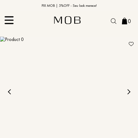
10% OFF na primeira compra | Cupom: BEMVINDO10*
PIX MOB | 5%OFF - Seu look merece!
0