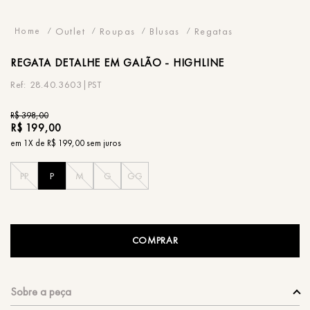
Outlet
Roupas
Blusas
Regatas
REGATA
DETALHE EM GALÃO - HIGHLINE
28.40.3603|PST
R$
398
,
00
R$
199
,
00
em
1
X de
R$
199
,
00
sem juros
PP
P
M
G
GG
COMPRAR