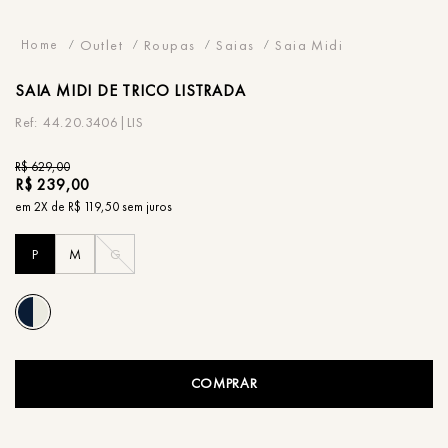
Outlet
Roupas
Saias
Saia Midi
SAIA
MIDI DE TRICO LISTRADA
44.20.3406|LIS
R$
629
,
00
R$
239
,
00
em
2
X de
R$
119
,
50
sem juros
P
M
G
COMPRAR