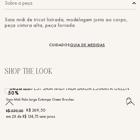
Saia midi de tricot listrada, modelagem justa ao corpo,
peça cintura alta, peça forrada
CUIDADOS
GUIA DE MEDIDAS
50%
Saia Midi Pala Larga Estampa Green Brushes
Sa
R$
269
,
50
R
R$
539
,
00
em
2
X de
R$
134
,
75
sem juros
e