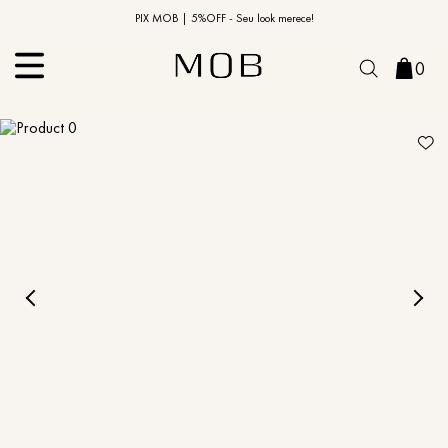
10% OFF na primeira compra | Cupom: BEMVINDO10*
PIX MOB | 5%OFF - Seu look merece!
0