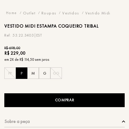
Outlet
Roupas
Vestidos
Vestido Midi
VESTIDO
MIDI ESTAMPA COQUEIRO TRIBAL
53.22.3403|EST
R$
698
,
00
R$
229
,
00
em
2
X de
R$
114
,
50
sem juros
PP
P
M
G
GG
COMPRAR