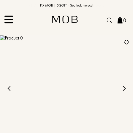
10% OFF na primeira compra | Cupom: BEMVINDO10*
PIX MOB | 5%OFF - Seu look merece!
0