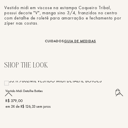
Vestido midi em viscose na estampa Coqueiro Tribal,
possui decote "V", manga sino 3/4, franzidos no centro
com detalhe de roletê para amarração e fechamento por
zíper nas costas.
CUIDADOS
GUIA DE MEDIDAS
Vestido Midi Detalhe Botões
Ve
R$
379
,
00
R
em
3
X de
R$
126
,
33
sem juros
e