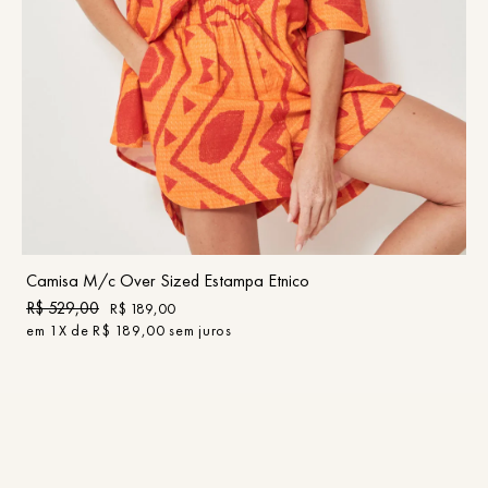
PP
P
M
G
GG
COMPRAR
Camisa M/c Over Sized Estampa Etnico
R$
529
,
00
R$
189
,
00
em
1
X de
R$
189
,
00
sem juros