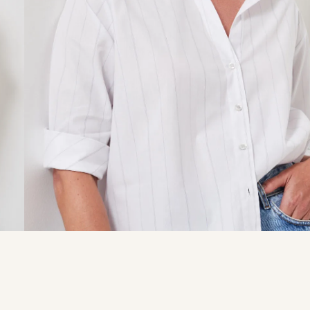
9
º
calça je
10
º
tule