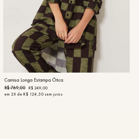
PP
P
M
G
GG
COMPRAR
Camisa Longa Estampa Ótica
R$
769
,
00
R$
249
,
00
em
2
X de
R$
124
,
50
sem juros