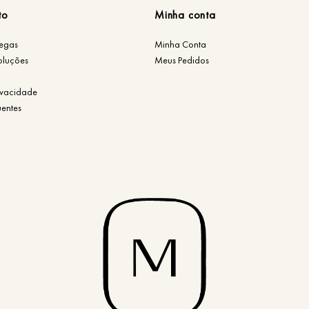
to
Minha conta
regas
Minha Conta
oluções
Meus Pedidos
rivacidade
uentes