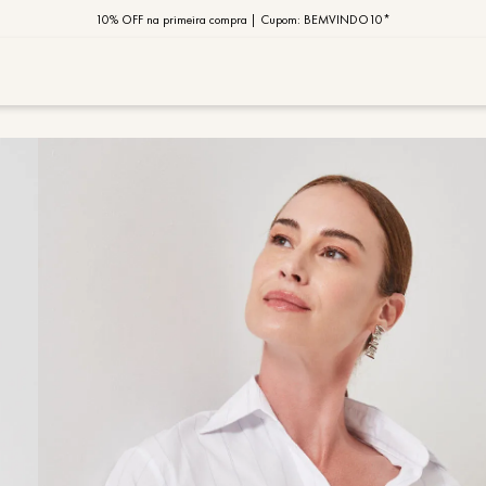
10% OFF na primeira compra | Cupom: BEMVINDO10*
PIX MOB | 5%OFF - Seu look merece!
MOB | Preview Índia
TERMOS MAIS
1
º
vestido
2
º
saia
3
º
calça
4
º
blusa
5
º
jaqueta
6
º
camisa
7
º
regata
8
º
macaca