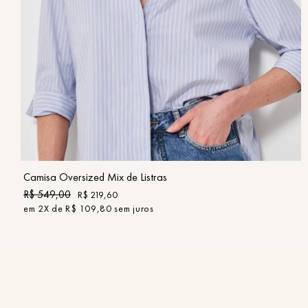
PP
P
M
G
GG
COMPRAR
Camisa Oversized Mix de Listras
R$
549
,
00
R$
219
,
60
em
2
X de
R$
109
,
80
sem juros