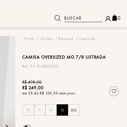
Buscar
0
 BUSCADOS
Outlet
Roupas
Camisas
CAMISA
OVERSIZED MG 7/8 LISTRADA
55.70.3402|LIS
R$
498
,
00
R$
249
,
00
em
2
X de
R$
124
,
50
sem juros
PP
P
M
G
GG
o