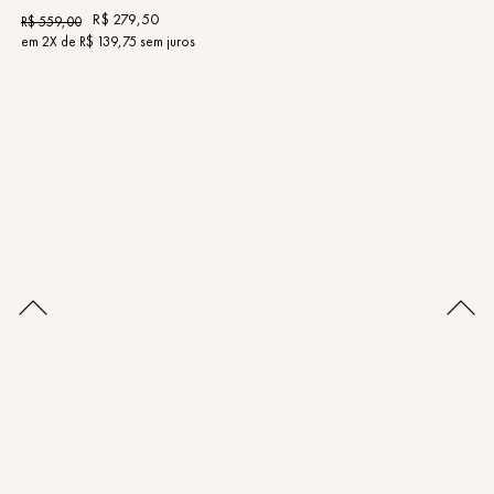
R$
279
,
50
R$
559
,
00
R
em
2
X de
R$
139
,
75
sem juros
e