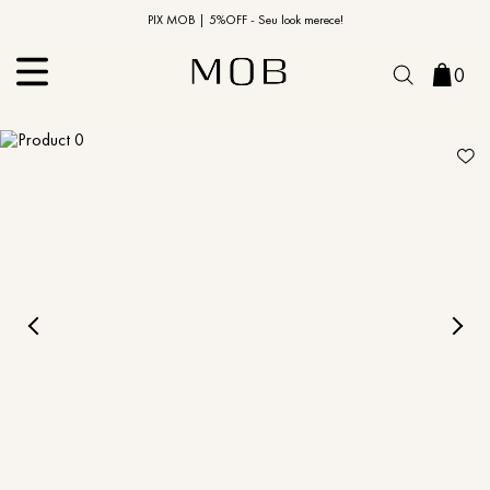
10% OFF na primeira compra | Cupom: BEMVINDO10*
PIX MOB | 5%OFF - Seu look merece!
0