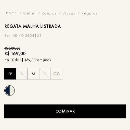
Outlet
Roupas
Blusas
Regatas
REGATA
MALHA LISTRADA
68.40.3404|LIS
R$
509
,
00
R$
169
,
00
em
1
X de
R$
169
,
00
sem juros
PP
P
M
G
GG
COMPRAR