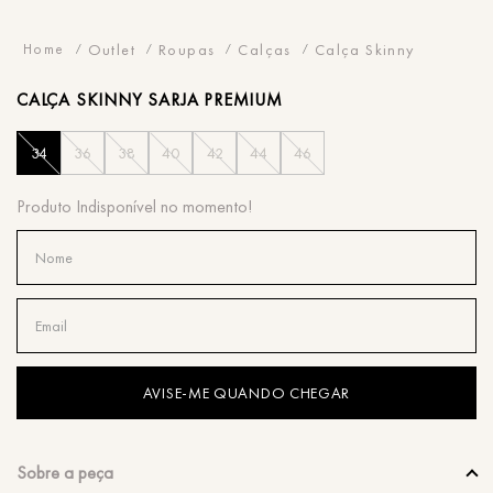
Outlet
Roupas
Calças
Calça Skinny
CALÇA
SKINNY SARJA PREMIUM
34
36
38
40
42
44
46