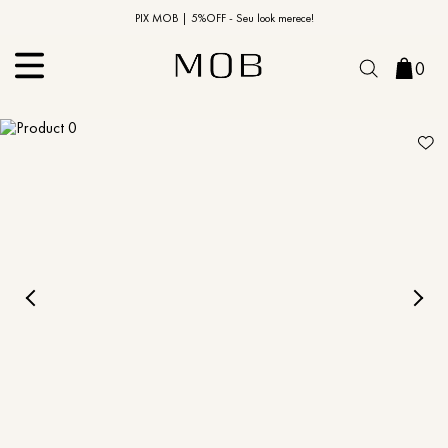
10% OFF na primeira compra | Cupom: BEMVINDO10*
PIX MOB | 5%OFF - Seu look merece!
0