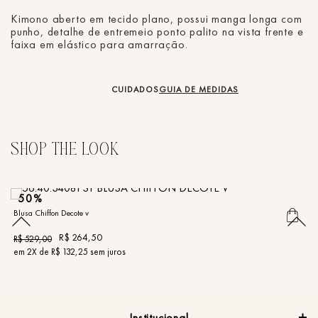
Kimono aberto em tecido plano, possui manga longa com
punho, detalhe de entremeio ponto palito na vista frente e
faixa em elástico para amarração.
CUIDADOS
GUIA DE MEDIDAS
50%
Blusa Chiffon Decote v
Bl
R$
264
,
50
R$
529
,
00
R
em
2
X de
R$
132
,
25
sem juros
e
Institucional