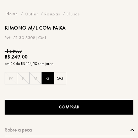
Outlet
Roupas
Blusas
KIMONO
M/L COM FAIXA
51.30.3308|CML
R$
649
,
00
R$
249
,
00
em
2
X de
R$
124
,
50
sem juros
PP
P
M
G
GG
COMPRAR