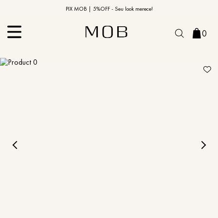
10% OFF na primeira compra | Cupom: BEMVINDO10*
PIX MOB | 5%OFF - Seu look merece!
0