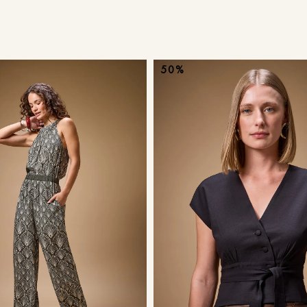
9
º
calça je
10
º
tule
50%