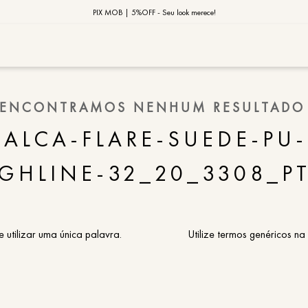
10% OFF na primeira compra | Cupom: BEMVINDO10*
PIX MOB | 5%OFF - Seu look merece!
MOB | Preview Índia
TERMOS MAIS
ENCONTRAMOS NENHUM RESULTADO
1
º
vestido
CALCA-FLARE-SUEDE-PU-
2
º
saia
GHLINE-32_20_3308_P
3
º
calça
4
º
blusa
5
º
jaqueta
e utilizar uma única palavra.
Utilize termos genéricos na
6
º
camisa
7
º
regata
8
º
macaca