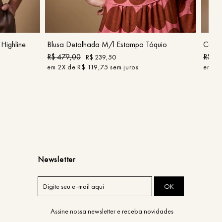
P
G
GG
COMPRAR
Highline
Blusa Detalhada M/l Estampa Tóquio
Calça
R$
479
,
00
R$
42
R$
239
,
50
em
2
X de
R$
119
,
75
sem juros
em
2
X
Newsletter
OK
Assine nossa newsletter e receba novidades