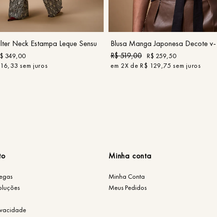
P
M
G
GG
G
COMPRAR
COMPRAR
ter Neck Estampa Leque Sensu
Blusa Manga Japonesa Decote v- 
R$
519
,
00
$
349
,
00
R$
259
,
50
116
,
33
sem juros
em
2
X de
R$
129
,
75
sem juros
to
Minha conta
regas
Minha Conta
oluções
Meus Pedidos
rivacidade