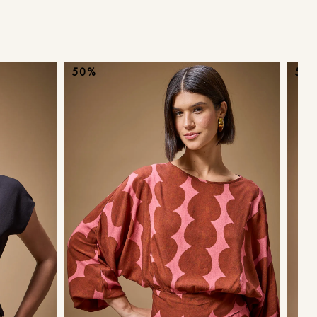
ans
50%
50