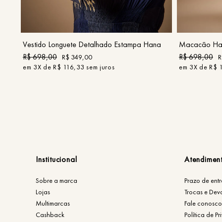
P
M
G
COMPRAR
Vestido Longuete Detalhado Estampa Hana
Macacão Hal
R$
698
,
00
R$
698
,
00
R$
349
,
00
R
em
3
X de
R$
116
,
33
sem juros
em
3
X de
R$
Institucional
Atendimen
Sobre a marca
Prazo de ent
Lojas
Trocas e Dev
Multimarcas
Fale conosco
Cashback
Política de P