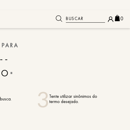
Buscar
0
 BUSCADOS
 PARA
--
TO
"
Tente utilizar sinônimos do
 busca.
termo desejado.
o