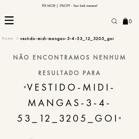
10% OFF na primeira compra | Cupom: BEMVINDO10*
PIX MOB | 5%OFF - Seu look merece!
0
vestido-midi-mangas-3-4-53_12_3205_goi
NÃO ENCONTRAMOS NENHUM
RESULTADO PARA
VESTIDO-MIDI-
"
MANGAS-3-4-
53_12_3205_GOI
"