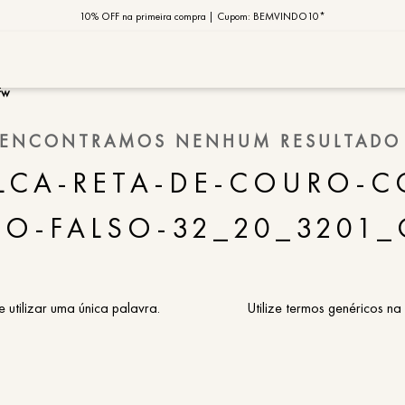
10% OFF na primeira compra | Cupom: BEMVINDO10*
PIX MOB | 5%OFF - Seu look merece!
MOB | Preview Índia
fw
TERMOS MAIS
ENCONTRAMOS NENHUM RESULTADO
1
º
vestido
LCA-RETA-DE-COURO-C
2
º
saia
SO-FALSO-32_20_3201
3
º
calça
4
º
blusa
5
º
jaqueta
e utilizar uma única palavra.
Utilize termos genéricos na
6
º
camisa
7
º
regata
8
º
macaca