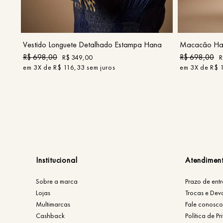
P
M
G
COMPRAR
Vestido Longuete Detalhado Estampa Hana
Macacão Hal
R$
698
,
00
R$
698
,
00
R$
349
,
00
R
em
3
X de
R$
116
,
33
sem juros
em
3
X de
R$
Institucional
Atendimen
Sobre a marca
Prazo de ent
Lojas
Trocas e Dev
Multimarcas
Fale conosco
Cashback
Política de P