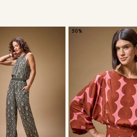
9
º
calça je
10
º
tule
50%