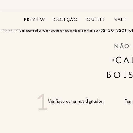
PREVIEW
COLEÇÃO
OUTLET
SALE
calca-reta-de-couro-com-bolso-falso-32_20_3201_o
NÃO 
CA
"
BOL
Verifique os termos digitados.
Tent