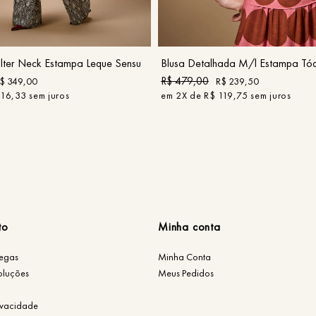
P
M
G
GG
P
G
GG
COMPRAR
COMPRAR
ter Neck Estampa Leque Sensu
Blusa Detalhada M/l Estampa Tó
R$
479
,
00
$
349
,
00
R$
239
,
50
116
,
33
sem juros
em
2
X de
R$
119
,
75
sem juros
to
Minha conta
regas
Minha Conta
oluções
Meus Pedidos
rivacidade