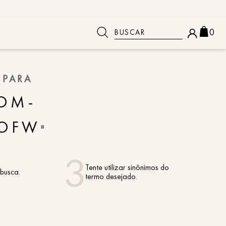
Buscar
0
 BUSCADOS
 PARA
OM-
_OFW
"
Tente utilizar sinônimos do
 busca.
termo desejado.
o