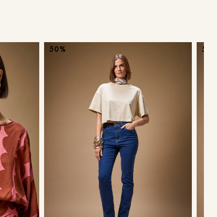
ans
50%
50