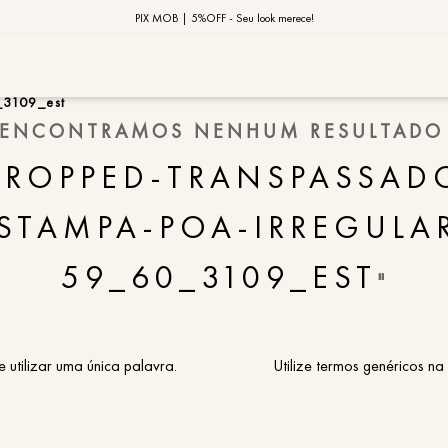
10% OFF na primeira compra | Cupom: BEMVINDO10*
PIX MOB | 5%OFF - Seu look merece!
MOB | Preview Índia
_3109_est
ENCONTRAMOS NENHUM RESULTADO
TERMOS MAIS
CROPPED-TRANSPASSAD
1
º
vestido
2
º
saia
STAMPA-POA-IRREGULA
3
º
calça
59_60_3109_EST
"
4
º
blusa
5
º
jaqueta
6
º
camisa
e utilizar uma única palavra.
Utilize termos genéricos na
7
º
regata
8
º
macaca