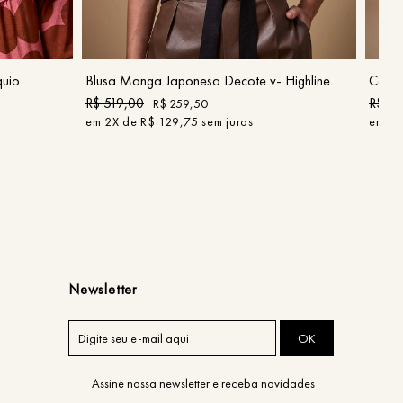
G
COMPRAR
quio
Blusa Manga Japonesa Decote v- Highline
Calça
R$
519
,
00
R$
42
R$
259
,
50
em
2
X de
R$
129
,
75
sem juros
em
2
X
Newsletter
OK
Assine nossa newsletter e receba novidades