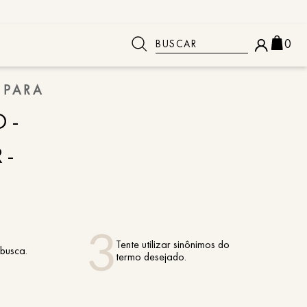
Buscar
0
 PARA
 BUSCADOS
O-
R-
Tente utilizar sinônimos do
 busca.
termo desejado.
o