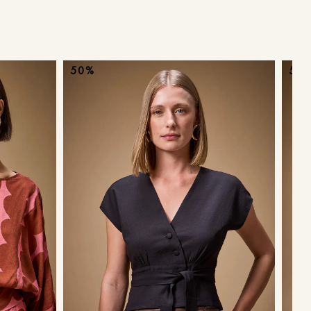
ans
50%
50