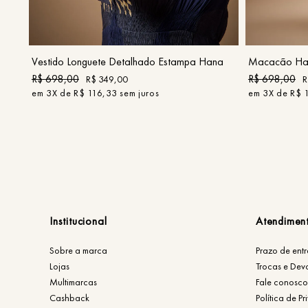
P
M
G
COMPRAR
Vestido Longuete Detalhado Estampa Hana
Macacão Hal
R$
698
,
00
R$
698
,
00
R$
349
,
00
R
em
3
X de
R$
116
,
33
sem juros
em
3
X de
R$
Institucional
Atendimen
Sobre a marca
Prazo de ent
Lojas
Trocas e Dev
Multimarcas
Fale conosco
Cashback
Política de P