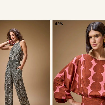
9
º
calça je
10
º
tule
50%