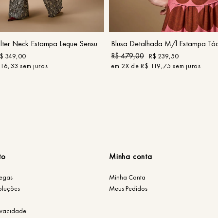
P
M
G
GG
P
G
GG
COMPRAR
COMPRAR
ter Neck Estampa Leque Sensu
Blusa Detalhada M/l Estampa Tó
R$
479
,
00
$
349
,
00
R$
239
,
50
116
,
33
sem juros
em
2
X de
R$
119
,
75
sem juros
to
Minha conta
regas
Minha Conta
oluções
Meus Pedidos
rivacidade